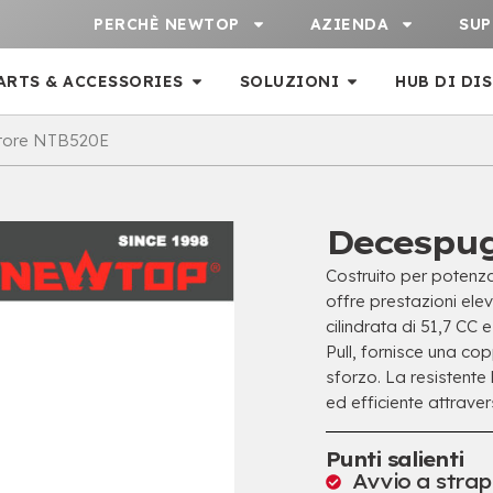
PERCHÈ NEWTOP
AZIENDA
SU
ARTS & ACCESSORIES
SOLUZIONI
HUB DI DI
tore NTB520E
Decespug
Costruito per poten
offre prestazioni elev
cilindrata di 51,7 CC
Pull, fornisce una co
sforzo. La resistente
ed efficiente attrave
Punti salienti
Avvio a stra