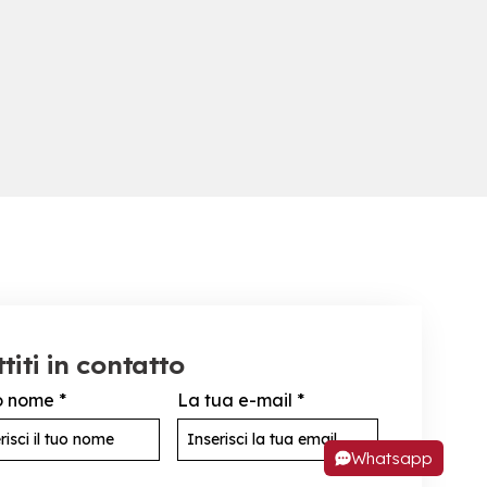
titi in contatto
uo nome
*
La tua e-mail
*
Whatsapp