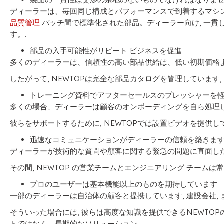
ディーラーは、毎回同じ構成とパフォーマンスで到着するマシンに
品質管理
バッチ間で標準化された部品。ディーラー向け, 一貫
す。.
部品の入手可能性がリピート ビジネスを促進
多くのディーラーは、信頼性の高い部品供給は、低い初期価格よ
したがって, NEWTOPは完全な部品カタログを管理しています,
トレーニング資料でアフターセールスのプレッシャーを
多くの場合、ディーラーは顧客のオンボーディングを自ら処理し
彼らをサポートするために, NEWTOPでは設置ビデオを提供して
迅速なコミュニケーションがディーラーの信頼を築きま
ディーラーが技術的な質問や顧客に関する緊急の問題に直面した
その間, NEWTOP の営業チームとエンジニアリング チームは
プロのユーザーは基本機能以上のものを期待しています
一部のディーラーは自治体の顧客と提携しています, 建設会社, 
そういった場合には, 彼らは高度な知識を提供できるNEWTOP
トではなく、長期的なソリューション.