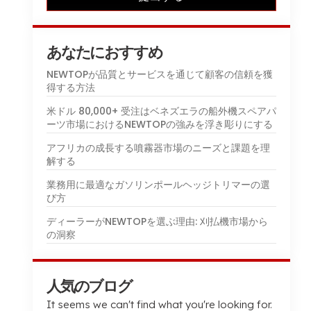
あなたにおすすめ
NEWTOPが品質とサービスを通じて顧客の信頼を獲
得する方法
米ドル 80,000+ 受注はベネズエラの船外機スペアパ
ーツ市場におけるNEWTOPの強みを浮き彫りにする
アフリカの成長する噴霧器市場のニーズと課題を理
解する
業務用に最適なガソリンポールヘッジトリマーの選
び方
ディーラーがNEWTOPを選ぶ理由: 刈払機市場から
の洞察
人気のブログ
It seems we can't find what you're looking for
.