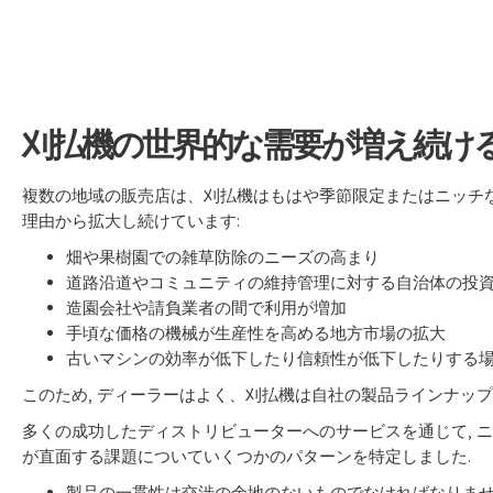
刈払機の世界的な需要が増え続け
複数の地域の販売店は、刈払機はもはや季節限定またはニッチな
理由から拡大し続けています:
畑や果樹園での雑草防除のニーズの高まり
道路沿道やコミュニティの維持管理に対する自治体の投
造園会社や請負業者の間で利用が増加
手頃な価格の機械が生産性を高める地方市場の拡大
古いマシンの効率が低下したり信頼性が低下したりする
このため, ディーラーはよく、刈払機は自社の製品ラインナッ
多くの成功したディストリビューターへのサービスを通じて,
ニ
が直面する課題についていくつかのパターンを特定しました.
製品の一貫性は交渉の余地のないものでなければなりま