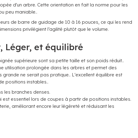
pée d'un arbre. Cette orientation en fait la norme pour les
 ou peu maniable..
ueurs de barre de guidage de 10 à 16 pouces, ce qui les rend
ensions privilégient l’agilité plutôt que le volume.
 Léger, et équilibré
née supérieure sont sa petite taille et son poids réduit..
une utilisation prolongée dans les arbres et permet des
rande ne serait pas pratique.. L'excellent équilibre est
de positions instables..
ns les branches denses.
i est essentiel lors de coupes à partir de positions instables.
ie, améliorant encore leur légèreté et réduisant les