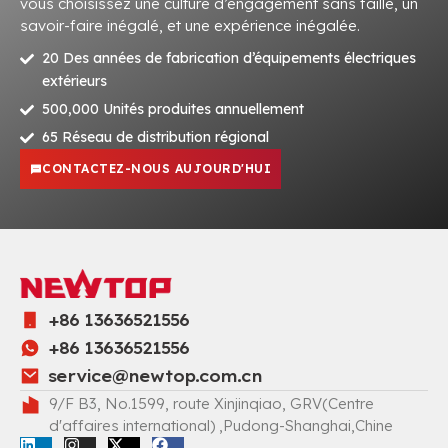
vous choisissez une culture d’engagement sans faille, un
savoir-faire inégalé, et une expérience inégalée.
20 Des années de fabrication d’équipements électriques
extérieurs
500,000 Unités produites annuellement
65 Réseau de distribution régional
CONTACTEZ-NOUS AUJOURD'HUI
+86 13636521556
+86 13636521556
service@newtop.com.cn
9/F B3, No.1599, route Xinjinqiao, GRV(Centre
d'affaires international) ,Pudong-Shanghai,Chine