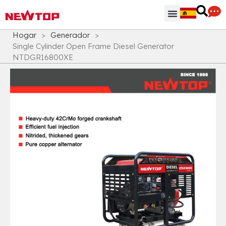
Regiones & Accesorios
Centro de distribución
¿Por qué NEWTOP?
Hogar
>
Generador
>
Single Cylinder Open Frame Diesel Generator
NTDGR16800XE