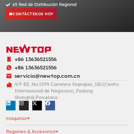
65 Red de Distribución Regional
CONTÁCTENOS HOY
+86 13636521556
+86 13636521556
servicio@newtop.com.cn
9/F B3, No.1599 Carretera Xinjinqiao, IBC(Centro
Internacional de Negocios) ,Pudong
Shanghái,Porcelana
maquinas
Regiones & Accesorios