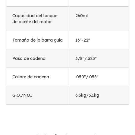
Capacidad del tanque
260ml
de aceite del motor
Tamaño de la barra guía
16
"-22
"
Paso de cadena
3/8"/.325"
Calibre de cadena
.050"/.058"
G.O./NO..
6.5
kg/5.1kg