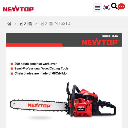
기계
부분품 & 부속품
솔루션
유통 허브
왜 뉴탑인가?
회사
지원하다
집
>
전기톱
>
전기톱 NT5210