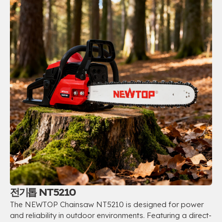
전기톱 NT5210
The NEWTOP Chainsaw NT5210 is designed for power
and reliability in outdoor environments
.
Featuring a direct-