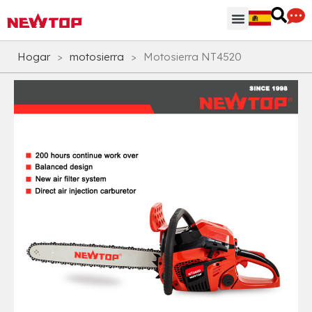
Regiones & Accesorios
Centro de distribución
¿Por qué NEWTOP?
Hogar
>
motosierra
>
Motosierra NT4520