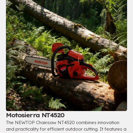
Motosierra NT4520
The NEWTOP Chainsaw NT4520 combines innovation
and practicality for efficient outdoor cutting
.
It features a