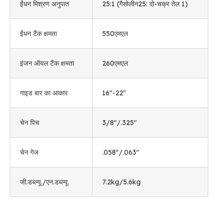
ईंधन मिश्रण अनुपात
25:1 (गैसोलीन25: दो-चक्र तेल 1)
ईंधन टैंक क्षमता
550एमएल
इंजन ऑयल टैंक क्षमता
260एमएल
गाइड बार का आकार
16
"-22
"
चेन पिच
3/8
"/.325
"
चेन गेज
.058"/.063"
जी.डब्ल्यू./एन.डब्ल्यू.
7.2
kg/5.6kg