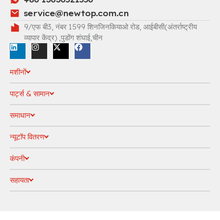
service@newtop.com.cn
9/एफ बी3, नंबर 1599 शिनजिनकियाओ रोड, आईबीसी(अंतर्राष्ट्रीय
व्यापार केंद्र) ,पुडोंग शंघाई,चीन
मशीनों
पार्ट्स & सामान
समाधान
न्यूटॉप वितरण
कंपनी
सहायता