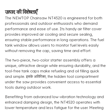
उत्पाद की विशेषताएँ
The NEWTOP Chainsaw NT4520 is engineered for both
professionals and outdoor enthusiasts who demand
performance and ease of use
.
Its handy air filter cover
provides improved air cooling and secure sealing
,
ensuring stable performance in long operations
.
The fuel
tank window allows users to monitor fuel levels easily
without removing the cap
,
saving time and effort
.
The two-piece
,
two-color starter assembly offers a
unique
,
attractive design while ensuring durability
,
and the
tool-free tank caps make refueling and oil filling quick
and simple
. इसके अतिरिक्त,
the hidden tool compartment
under the saw provides convenient access to essential
tools during outdoor work
.
Benefiting from advanced low-vibration technology and
enhanced damping design
,
the NT4520 operates with
lower temperature and less fatigue for the user
.
Meeting