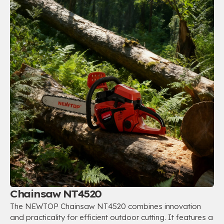
Chainsaw NT4520
The NEWTOP Chainsaw NT4520 combines innovation
and practicality for efficient outdoor cutting
.
It features a