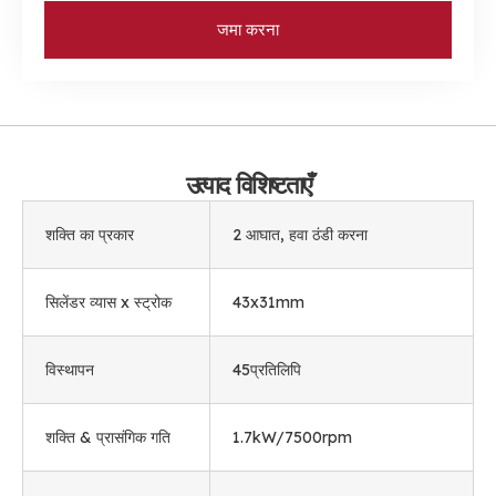
जमा करना
उत्पाद विशिष्टताएँ
शक्ति का प्रकार
2 आघात, हवा ठंडी करना
सिलेंडर व्यास x स्ट्रोक
43
x31mm
विस्थापन
45प्रतिलिपि
शक्ति & प्रासंगिक गति
1.7
kW/7500rpm