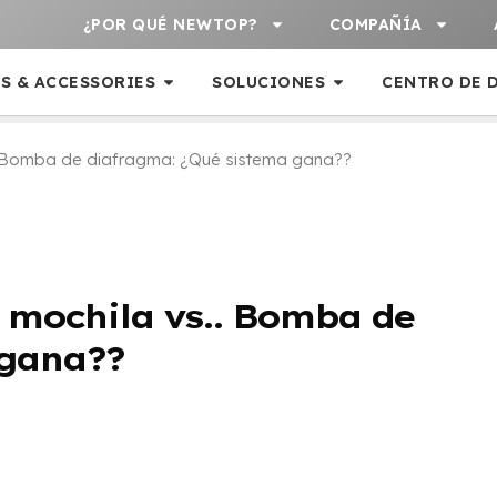
¿POR QUÉ NEWTOP?
COMPAÑÍA
S & ACCESSORIES
SOLUCIONES
CENTRO DE 
s.. Bomba de diafragma: ¿Qué sistema gana??
e mochila vs.. Bomba de
 gana??