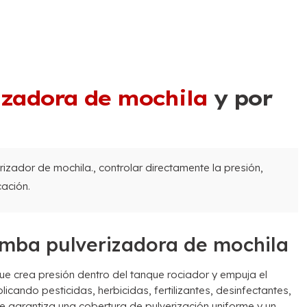
zadora de mochila
y por
izador de mochila., controlar directamente la presión,
cación.
omba pulverizadora de mochila
 crea presión dentro del tanque rociador y empuja el
plicando pesticidas, herbicidas, fertilizantes, desinfectantes,
e garantiza una cobertura de pulverización uniforme y un