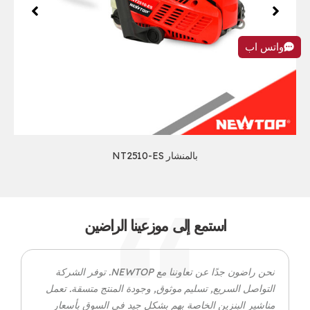
واتس اب
بالمنشار NT2510-ES
استمع إلى موزعينا الراضين
نحن راضون جدًا عن تعاوننا مع NEWTOP. توفر الشركة
التواصل السريع, تسليم موثوق, وجودة المنتج متسقة. تعمل
مناشير البنزين الخاصة بهم بشكل جيد في السوق بأسعار