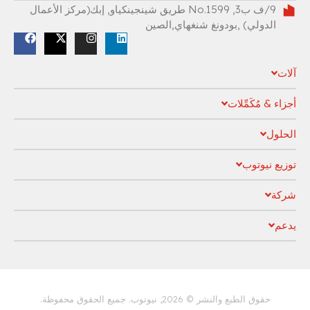
9/ف ب3, No.1599 طريق شينجينكياو, إبك(مركز الأعمال
الدولي) ,بودونغ شنغهاي,الصين
آلات
أجزاء & مُكَمِّلات
الحلول
توزيع نيوتوب
شركة
يدعم
سياسة الخصوصية
حقوق الطبع والنشر © 2026, نيوتوب. جميع الحقوق محفوظة.