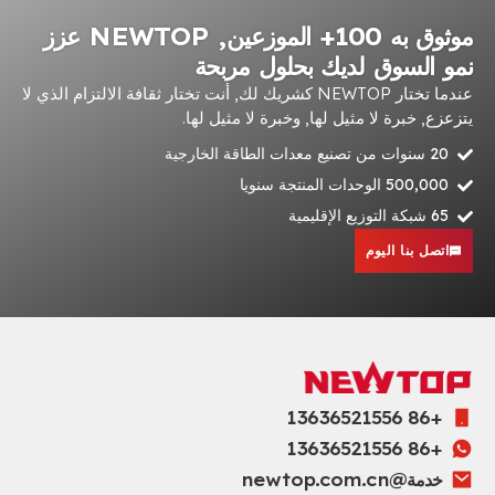
موثوق به 100+ الموزعين, NEWTOP عزز
نمو السوق لديك بحلول مربحة
عندما تختار NEWTOP كشريك لك, أنت تختار ثقافة الالتزام الذي لا
يتزعزع, خبرة لا مثيل لها, وخبرة لا مثيل لها.
20 سنوات من تصنيع معدات الطاقة الخارجية
500,000 الوحدات المنتجة سنويا
65 شبكة التوزيع الإقليمية
اتصل بنا اليوم
+86 13636521556
+86 13636521556
خدمة@newtop.com.cn