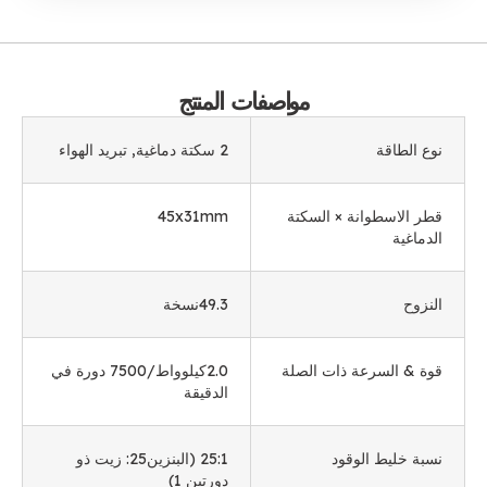
مواصفات المنتج
نوع الطاقة
2 سكتة دماغية, تبريد الهواء
قطر الاسطوانة × السكتة
x31mm
45
الدماغية
النزوح
49.3نسخة
قوة & السرعة ذات الصلة
2.0كيلوواط/7500 دورة في
الدقيقة
نسبة خليط الوقود
25:1 (البنزين25: زيت ذو
دورتين 1)