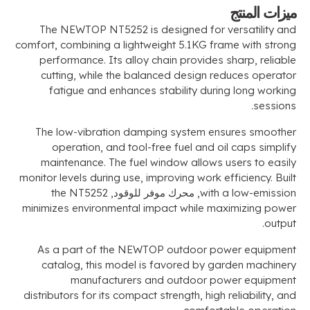
ميزات المنتج
The NEWTOP NT5252 is designed for versatility and
comfort
,
combining a lightweight 5.1KG frame with strong
performance
.
Its alloy chain provides sharp
,
reliable
cutting
,
while the balanced design reduces operator
fatigue and enhances stability during long working
.
sessions
The low-vibration damping system ensures smoother
operation
,
and tool-free fuel and oil caps simplify
maintenance
.
The fuel window allows users to easily
monitor levels during use
,
improving work efficiency
.
Built
with a low-emission
, محرك موفر للوقود,
the NT5252
minimizes environmental impact while maximizing power
.
output
As a part of the NEWTOP outdoor power equipment
catalog
,
this model is favored by garden machinery
manufacturers and outdoor power equipment
distributors for its compact strength
,
high reliability
,
and