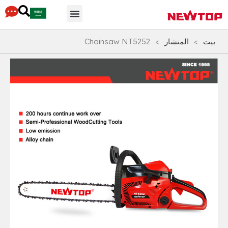
محور التوزيع
لماذا نيوتوب
أجزاء & مُكَمِّلات
بيت
>
المنشار
>
Chainsaw NT5252