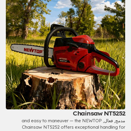
Chainsaw NT5252
مدمج, فعال,
and easy to maneuver — the NEWTOP
Chainsaw NT5252 offers exceptional handling for