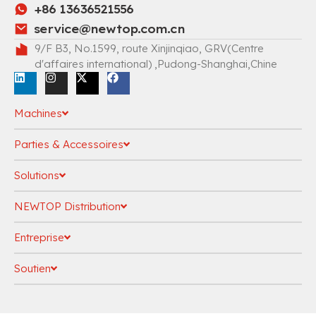
+86 13636521556
service@newtop.com.cn
9/F B3, No.1599, route Xinjinqiao, GRV(Centre
d'affaires international) ,Pudong-Shanghai,Chine
Machines
Parties & Accessoires
Solutions
NEWTOP Distribution
Entreprise
Soutien