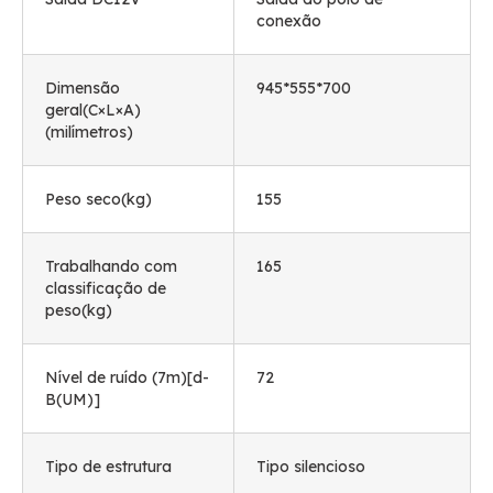
conexão
Dimensão
945*555*700
geral(C×L×A)
(milímetros)
Peso seco(kg)
155
Trabalhando com
165
classificação de
peso(kg)
Nível de ruído (7m)[d-
72
B(UM)]
Tipo de estrutura
Tipo silencioso