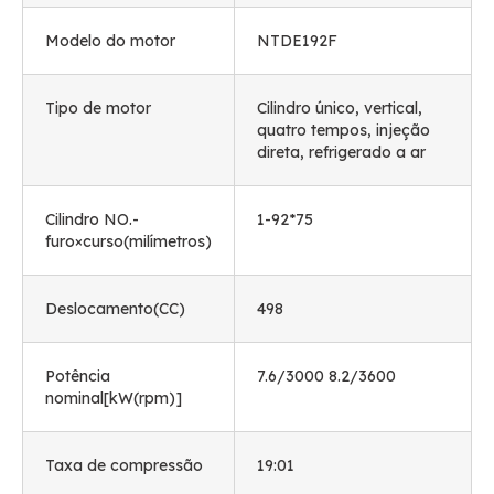
Modelo do motor
NTDE192F
Tipo de motor
Cilindro único, vertical,
quatro tempos, injeção
direta, refrigerado a ar
Cilindro NO.-
1-92*75
furo×curso(milímetros)
Deslocamento(CC)
498
Potência
7.6/3000 8.2/3600
nominal[kW(rpm)]
Taxa de compressão
19:01