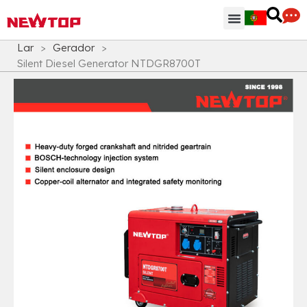
Peças & Acessórios
Centro de Distribuição
Por que NEWTOP
Lar
>
Gerador
>
Silent Diesel Generator NTDGR8700T