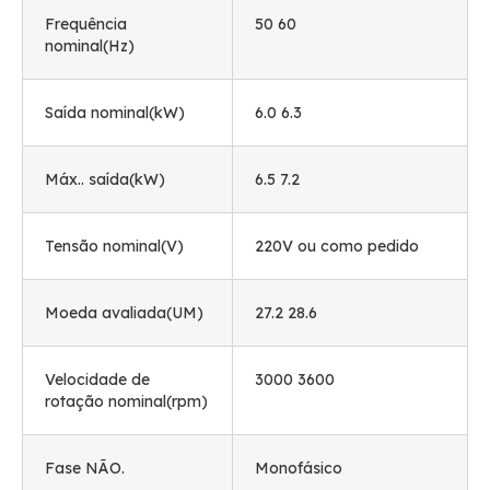
Frequência
50 60
nominal(Hz)
Saída nominal(kW)
6.0 6.3
Máx.. saída(kW)
6.5 7.2
Tensão nominal(V)
220V ou como pedido
Moeda avaliada(UM)
27.2 28.6
Velocidade de
3000 3600
rotação nominal(rpm)
Fase NÃO.
Monofásico