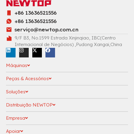
+86 13636521556
+86 13636521556
serviç
o@newtop.com.cn
9/F B3, No.1599 Estrada Xinjinqiao, IBC(Centro
Internacional de Negócios) ,Pudong Xangai,China
Máquinas
Peças & Acessórios
Soluções
Distribuição NEWTOP
Empresa
Apoiar