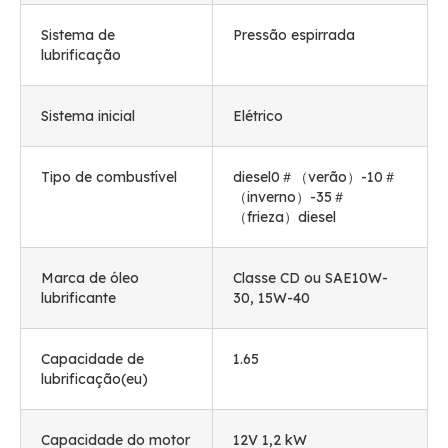
Sistema de
Pressão espirrada
lubrificação
Sistema inicial
Elétrico
Tipo de combustível
diesel0＃（verão）-10＃
（inverno）-35＃
（frieza）diesel
Marca de óleo
Classe CD ou SAE10W-
lubrificante
30, 15W-40
Capacidade de
1.65
lubrificação(eu)
Capacidade do motor
12V 1,2 kW