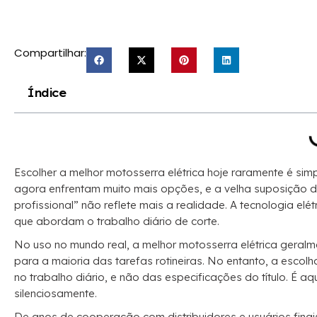
Compartilhar:
Índice
Escolher a melhor motosserra elétrica hoje raramente é 
agora enfrentam muito mais opções, e a velha suposição 
profissional” não reflete mais a realidade. A tecnologia e
que abordam o trabalho diário de corte.
No uso no mundo real, a melhor motosserra elétrica geralmen
para a maioria das tarefas rotineiras. No entanto, a esc
no trabalho diário, e não das especificações do título. É 
silenciosamente.
De anos de cooperação com distribuidores e usuários fina