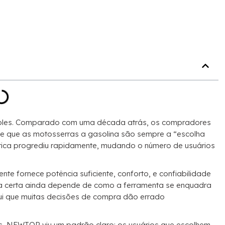
simples. Comparado com uma década atrás, os compradores
de que as motosserras a gasolina são sempre a “escolha
létrica progrediu rapidamente, mudando o número de usuários
te fornece potência suficiente, conforto, e confiabilidade
olha certa ainda depende de como a ferramenta se enquadra
aqui que muitas decisões de compra dão errado
is, NEWTOP viu um padrão claro: os usuários que escolhem