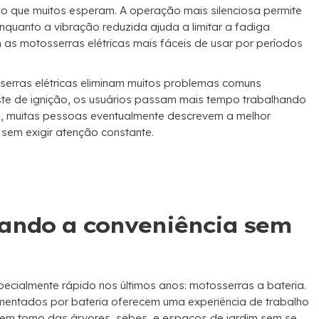
 que muitos esperam. A operação mais silenciosa permite
quanto a vibração reduzida ajuda a limitar a fadiga
 as motosserras elétricas mais fáceis de usar por períodos
serras elétricas eliminam muitos problemas comuns
uste de ignição, os usuários passam mais tempo trabalhando
, muitas pessoas eventualmente descrevem a melhor
sem exigir atenção constante.
uando a conveniência sem
pecialmente rápido nos últimos anos: motosserras a bateria.
imentados por bateria oferecem uma experiência de trabalho
e em torno das árvores, sebes, e espaços de jardim sem se