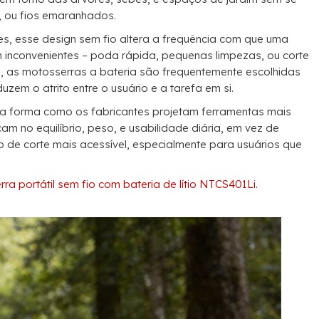
 ou fios emaranhados.
ves, esse design sem fio altera a frequência com que uma
 inconvenientes – poda rápida, pequenas limpezas, ou corte
do, as motosserras a bateria são frequentemente escolhidas
em o atrito entre o usuário e a tarefa em si.
a forma como os fabricantes projetam ferramentas mais
 no equilíbrio, peso, e usabilidade diária, em vez de
o de corte mais acessível, especialmente para usuários que
ra portátil sem fio com bateria de lítio NTCS401Li.