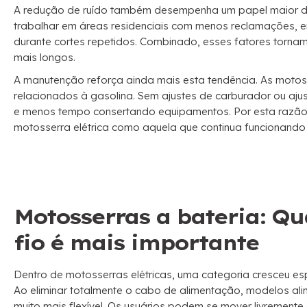
A redução de ruído também desempenha um papel maior do
trabalhar em áreas residenciais com menos reclamações, en
durante cortes repetidos. Combinado, esses fatores tornam
mais longos.
A manutenção reforça ainda mais esta tendência. As motos
relacionados à gasolina. Sem ajustes de carburador ou aj
e menos tempo consertando equipamentos. Por esta razão
motosserra elétrica como aquela que continua funcionando 
Motosserras a bateria: Q
fio é mais importante
Dentro de motosserras elétricas, uma categoria cresceu es
Ao eliminar totalmente o cabo de alimentação, modelos al
muito mais flexível. Os usuários podem se mover livrement