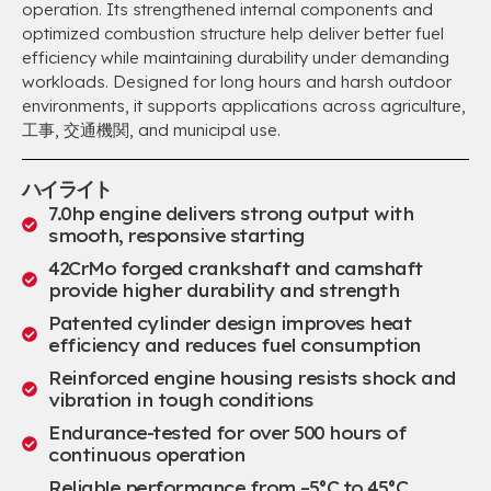
operation
.
Its strengthened internal components and
optimized combustion structure help deliver better fuel
efficiency while maintaining durability under demanding
workloads
.
Designed for long hours and harsh outdoor
environments
,
it supports applications across agriculture
,
工事, 交通機関,
and municipal use
.
ハイライト
7.0
hp engine delivers strong output with
smooth
,
responsive starting
42
CrMo forged crankshaft and camshaft
provide higher durability and strength
Patented cylinder design improves heat
efficiency and reduces fuel consumption
Reinforced engine housing resists shock and
vibration in tough conditions
Endurance-tested for over
500
hours of
continuous operation
Reliable performance from –5°C to 45°C