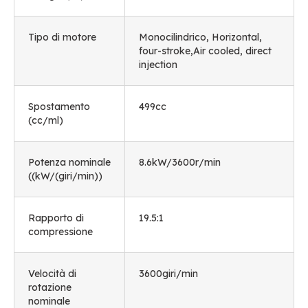
Tipo di motore
Monocilindrico,
Horizontal
,
four-stroke
,
Air cooled
,
direct
injection
Spostamento
499cc
(
cc/ml
)
Potenza nominale
8.6
kW/3600r/min
((
kW/
(giri/min))
Rapporto di
19.5:1
compressione
Velocità di
3600giri/min
rotazione
nominale