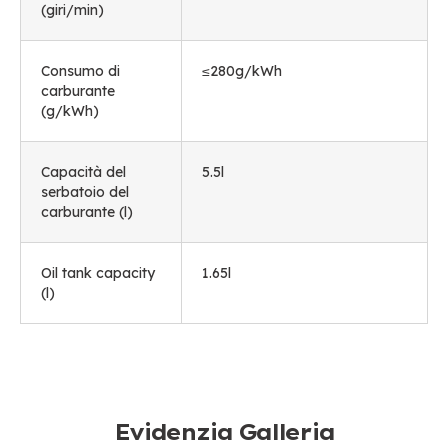
(giri/min)
Consumo di
≤280g/kWh
carburante
(
g/kWh
)
Capacità del
5.5l
serbatoio del
carburante (l)
Oil tank capacity
1.65l
(l)
Evidenzia Galleria