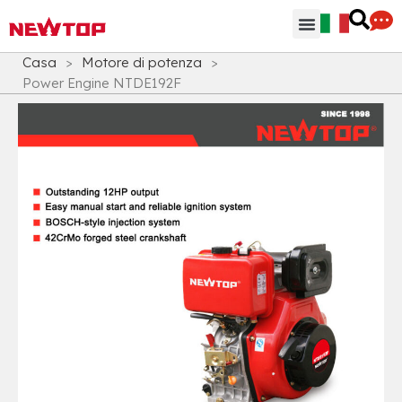
Parti & Accessori
Hub di distribuzione
Perchè NEWTOP
Casa
>
Motore di potenza
>
Power Engine NTDE192F