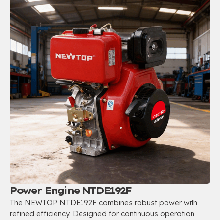
Power Engine NTDE192F
The NEWTOP NTDE192F combines robust power with
refined efficiency
.
Designed for continuous operation