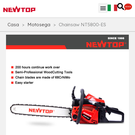
Parti & Accessori
Hub di distribuzione
Perchè NEWTOP
Casa
>
Motosega
>
Chainsaw NT5800-ES