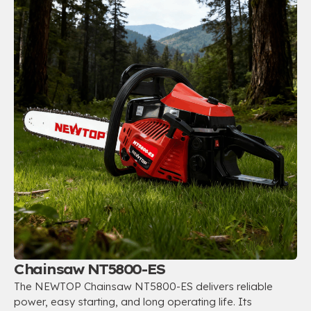
Chainsaw NT5800-ES
The NEWTOP Chainsaw NT5800-ES delivers reliable
power
,
easy starting
,
and long operating life
.
Its