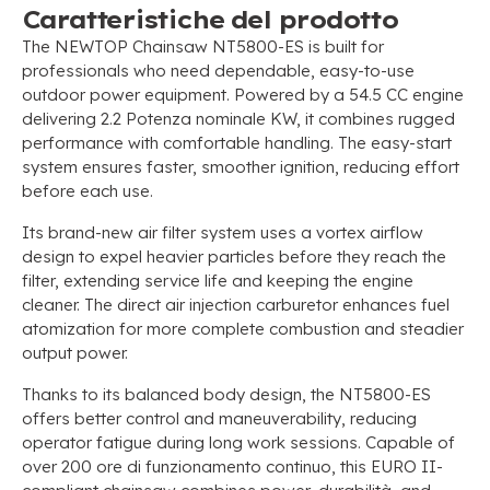
Caratteristiche del prodotto
The NEWTOP Chainsaw NT5800-ES is built for
professionals who need dependable
,
easy-to-use
outdoor power equipment
.
Powered by a
54.5
CC engine
delivering
2.2 Potenza nominale KW,
it combines rugged
performance with comfortable handling
.
The easy-start
system ensures faster
,
smoother ignition
,
reducing effort
before each use
.
Its brand-new air filter system uses a vortex airflow
design to expel heavier particles before they reach the
filter
,
extending service life and keeping the engine
cleaner
.
The direct air injection carburetor enhances fuel
atomization for more complete combustion and steadier
output power
.
Thanks to its balanced body design
,
the NT5800-ES
offers better control and maneuverability
,
reducing
operator fatigue during long work sessions
.
Capable of
over
200 ore di funzionamento continuo,
this EURO II-