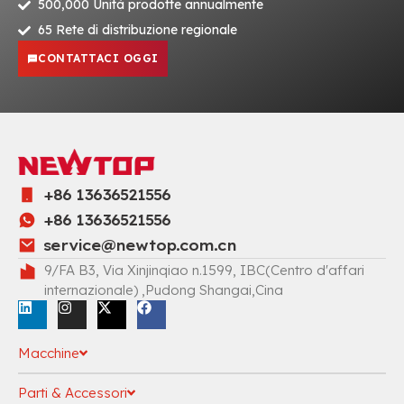
500,000 Unità prodotte annualmente
65 Rete di distribuzione regionale
CONTATTACI OGGI
+86 13636521556
+86 13636521556
service@newtop.com.cn
9/FA B3, Via Xinjinqiao n.1599, IBC(Centro d'affari
internazionale) ,Pudong Shangai,Cina
Macchine
Parti & Accessori