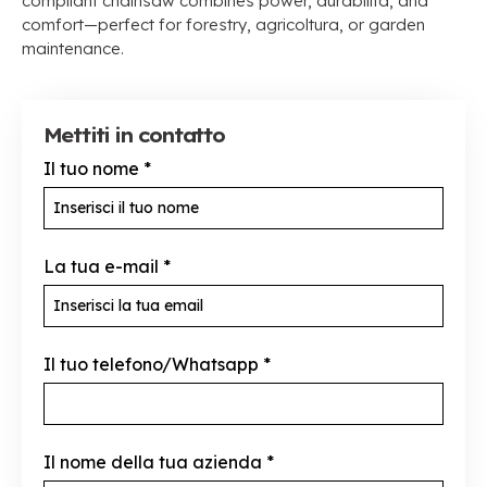
compliant chainsaw combines power
, durabilità,
and
comfort—perfect for forestry
, agricoltura,
or garden
maintenance
.
Mettiti in contatto
Il tuo nome
*
La tua e-mail
*
Il tuo telefono/Whatsapp
*
Il nome della tua azienda
*