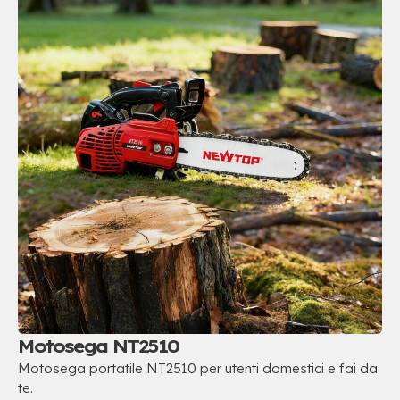
Motosega NT2510
Motosega portatile NT2510 per utenti domestici e fai da
te.