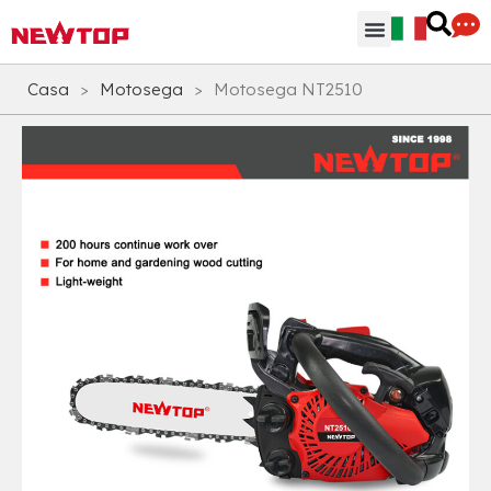
Parti & Accessori
Hub di distribuzione
Perchè NEWTOP
Casa
>
Motosega
>
Motosega NT2510