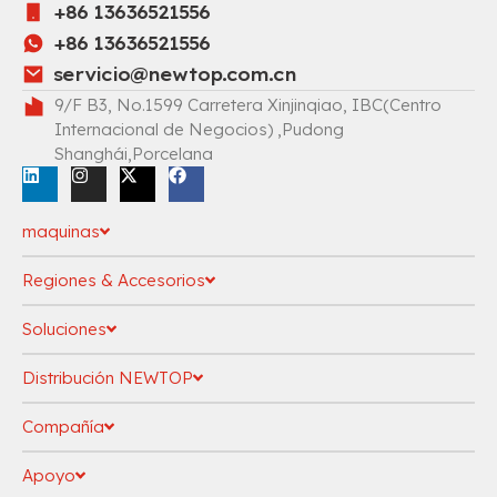
+86 13636521556
+86 13636521556
servicio@newtop.com.cn
9/F B3, No.1599 Carretera Xinjinqiao, IBC(Centro
Internacional de Negocios) ,Pudong
Shanghái,Porcelana
maquinas
Regiones & Accesorios
Soluciones
Distribución NEWTOP
Compañía
Apoyo