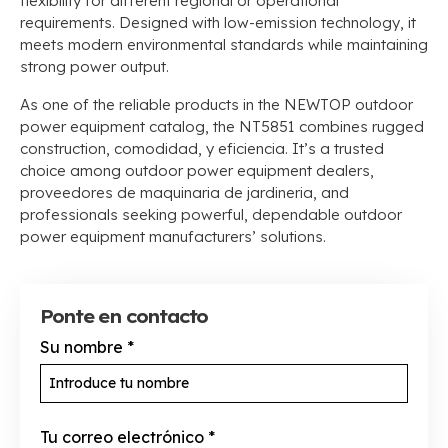
flexibility for different regional or operational
requirements
.
Designed with low-emission technology
,
it
meets modern environmental standards while maintaining
strong power output
.
As one of the reliable products in the NEWTOP outdoor
power equipment catalog
,
the NT5851 combines rugged
construction
, comodidad, y eficiencia.
It’s a trusted
choice among outdoor power equipment dealers
,
proveedores de maquinaria de jardineria,
and
professionals seeking powerful
,
dependable outdoor
power equipment manufacturers’ solutions
.
Ponte en contacto
Su nombre
*
Tu correo electrónico
*