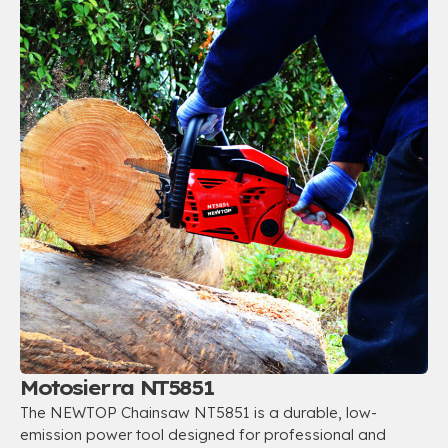
Motosierra NT5851
The NEWTOP Chainsaw NT5851 is a durable
,
low-
emission power tool designed for professional and