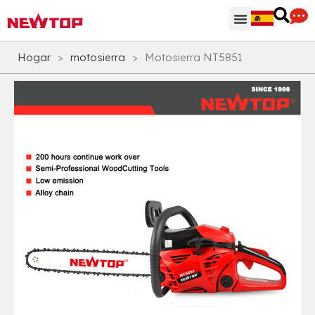
Regiones & Accesorios
Centro de distribución
¿Por qué NEWTOP?
Hogar
>
motosierra
>
Motosierra NT5851