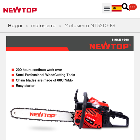
Regiones & Accesorios
Centro de distribución
¿Por qué NEWTOP?
Hogar
>
motosierra
>
Motosierra NT5210-ES