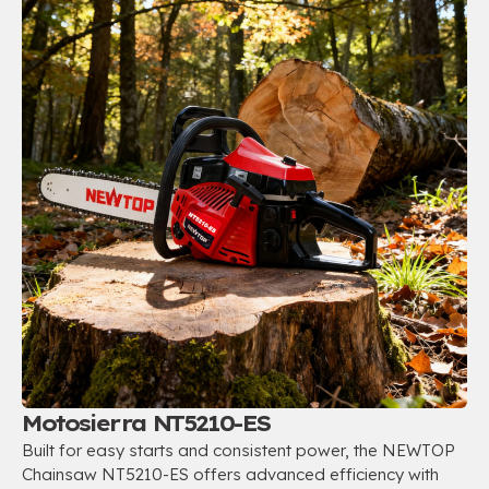
Motosierra NT5210-ES
Built for easy starts and consistent power
,
the NEWTOP
Chainsaw NT5210-ES offers advanced efficiency with