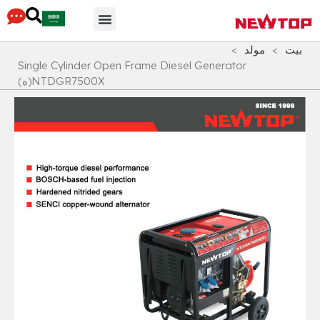
محور التوزيع
لماذا نيوتوب
أجزاء & مُكَمِّلات
بيت
>
مولد
>
Single Cylinder Open Frame Diesel Generator
NTDGR7500X
(ه)