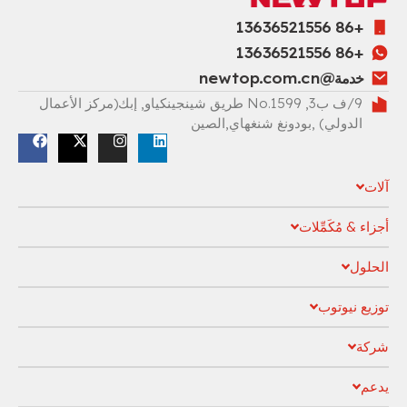
+86 13636521556
+86 13636521556
خدمة@newtop.com.cn
9/ف ب3, No.1599 طريق شينجينكياو, إبك(مركز الأعمال
الدولي) ,بودونغ شنغهاي,الصين
آلات
أجزاء & مُكَمِّلات
الحلول
توزيع نيوتوب
شركة
يدعم