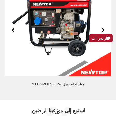
واتس اب
مولد لحام ديزل NTDGRL8700EW
استمع إلى موزعينا الراضين