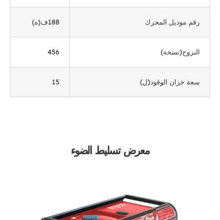
رقم موديل المحرك
188ف(ه)
النزوح(نسخة)
456
سعة خزان الوقود(ل)
15
معرض تسليط الضوء