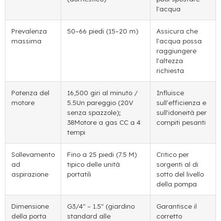
l'acqua
Prevalenza
50–66 piedi (15–20 m)
Assicura che
massima
l'acqua possa
raggiungere
l'altezza
richiesta
Potenza del
16,500 giri al minuto /
Influisce
motore
5.5Un pareggio (20V
sull'efficienza e
senza spazzole);
sull'idoneità per
38Motore a gas CC a 4
compiti pesanti
tempi
Sollevamento
Fino a 25 piedi (7.5 M)
Critico per
ad
tipico delle unità
sorgenti al di
aspirazione
portatili
sotto del livello
della pompa
Dimensione
G3/4″ – 1.5″ (giardino
Garantisce il
della porta
standard alle
corretto