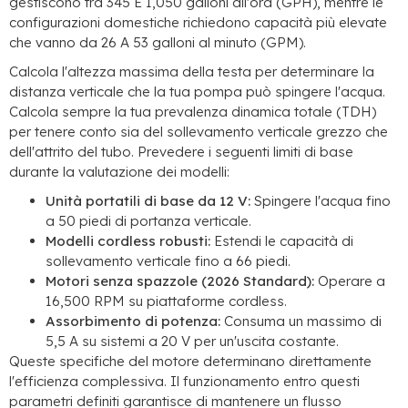
gestiscono tra 345 E 1,050 galloni all'ora (GPH), mentre le
configurazioni domestiche richiedono capacità più elevate
che vanno da 26 A 53 galloni al minuto (GPM).
Calcola l'altezza massima della testa per determinare la
distanza verticale che la tua pompa può spingere l'acqua.
Calcola sempre la tua prevalenza dinamica totale (TDH)
per tenere conto sia del sollevamento verticale grezzo che
dell'attrito del tubo. Prevedere i seguenti limiti di base
durante la valutazione dei modelli:
Unità portatili di base da 12 V:
Spingere l'acqua fino
a 50 piedi di portanza verticale.
Modelli cordless robusti:
Estendi le capacità di
sollevamento verticale fino a 66 piedi.
Motori senza spazzole (2026 Standard):
Operare a
16,500 RPM su piattaforme cordless.
Assorbimento di potenza:
Consuma un massimo di
5,5 A su sistemi a 20 V per un'uscita costante.
Queste specifiche del motore determinano direttamente
l'efficienza complessiva. Il funzionamento entro questi
parametri definiti garantisce di mantenere un flusso