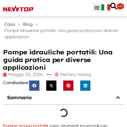
Parti & Accessori
Hub di distribuzione
Perchè NEWTOP
Casa
>
Blog
>
Pompe idrauliche portatili: Una guida pratica per diverse
applicazioni
Pompe idrauliche portatili: Una
guida pratica per diverse
applicazioni
Maggio 20, 2026
Stefano Huang
Condividere:
Sommario
Pompe acqua portatili
sono strumenti essenziali per