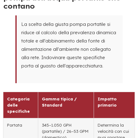
contano
La scelta della giusta pompa portatile si
riduce al calcolo della prevalenza dinamica
totale e all'abbinamento della fonte di
alimentazione all'ambiente non collegato
alla rete. Indovinare queste specifiche
porta al guasto dell'apparecchiatura.
Categoria
Gamma tipica /
Impatto
delle
Standard
primario
specifiche
Portata
345–1.050 GPH
Determina la
(portatile) / 26–53 GPM
velocità con cui
(domestico)
puoi spostare