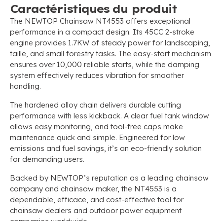
Caractéristiques du produit
The NEWTOP Chainsaw NT4553 offers exceptional
performance in a compact design
.
Its 45CC 2-stroke
engine provides 1.7KW of steady power for landscaping
,
taille,
and small forestry tasks
.
The easy-start mechanism
ensures over
10,000
reliable starts
,
while the damping
system effectively reduces vibration for smoother
handling
.
The hardened alloy chain delivers durable cutting
performance with less kickback
.
A clear fuel tank window
allows easy monitoring
,
and tool-free caps make
maintenance quick and simple
.
Engineered for low
emissions and fuel savings
,
it’s an eco-friendly solution
for demanding users
.
Backed by NEWTOP’s reputation as a leading chainsaw
company and chainsaw maker
,
the NT4553 is a
dependable
, efficace,
and cost-effective tool for
chainsaw dealers and outdoor power equipment