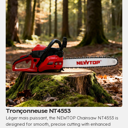
Tronçonneuse NT4553
Léger mais puissant,
the NEWTOP Chainsaw NT4553 is
designed for smooth
,
precise cutting with enhanced