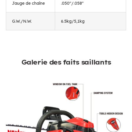
Jauge de chaîne
.050"/.058"
G.W./N.W.
6.5kg/5,1kg
Galerie des faits saillants