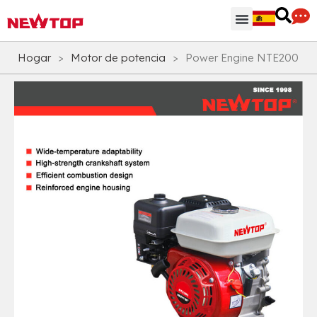
Regiones & Accesorios
Centro de distribución
¿Por qué NEWTOP?
Hogar
>
Motor de potencia
>
Power Engine NTE200