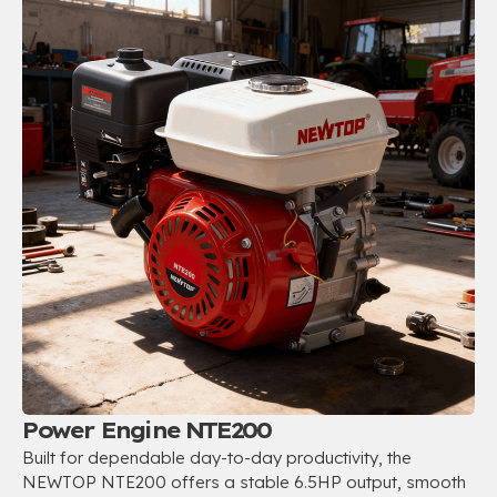
Power Engine NTE200
Built for dependable day-to-day productivity
,
the
NEWTOP NTE200 offers a stable 6.5HP output
,
smooth