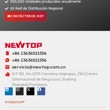
500,000 Unidades producidas anualmente
65 Red de Distribución Regional
CONTÁCTENOS HOY
+86 13636521556
+86 13636521556
servicio@newtop.com.cn
9/F B3, No.1599 Carretera Xinjinqiao, IBC(Centro
Internacional de Negocios) ,Pudong
Shanghái,Porcelana
maquinas