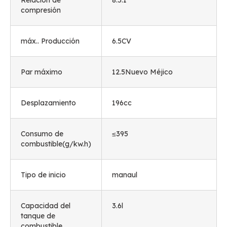
Relación de
8.5:1
compresión
máx.. Producción
6.5CV
Par máximo
12.5Nuevo Méjico
Desplazamiento
196cc
Consumo de
≤395
combustible(g/kw.h)
Tipo de inicio
manaul
Capacidad del
3.6l
tanque de
combustible