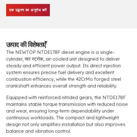
एक उद्धरण का अनुरोध करें
उत्पाद की विशेषताएँ
The NEWTOP NTDE178F diesel engine is a single-
cylinder
, चार स्ट्रोक,
air-cooled unit designed to deliver
steady and efficient power output
.
Its direct injection
system ensures precise fuel delivery and excellent
combustion efficiency
,
while the 42CrMo forged steel
crankshaft enhances overall strength and reliability
.
Equipped with reinforced nitrided gears
,
the NTDE178F
maintains stable torque transmission with reduced noise
and wear
,
ensuring long-term dependability under
continuous workloads
.
The compact and lightweight
design not only simplifies installation but also improves
balance and vibration control
.