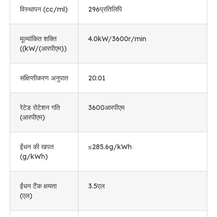
विस्थापन (
cc/ml
)
296प्रतिलिपि
मूल्यांकित शक्ति
4.0
kW/3600r/min
((
kW/
(आरपीएम))
संक्षिप्तीकरण अनुपात
20:01
रेटेड रोटेशन गति
3600आरपीएम
(आरपीएम)
ईंधन की खपत
≤285.6g/kWh
(
g/kWh
)
ईंधन टैंक क्षमता
3.5एल
(एल)