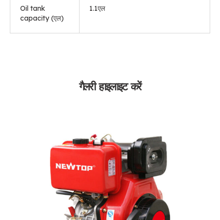
Oil tank
1.1एल
capacity
(एल)
गैलरी हाइलाइट करें