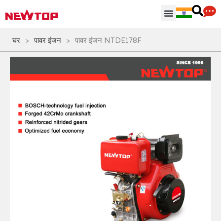
पार्ट्स & सामान
वितरण केंद्र
न्यूटॉप क्यों
घर
>
पावर इंजन
>
पावर इंजन NTDE178F