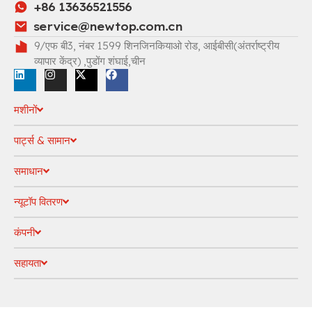
+86 13636521556
service@newtop.com.cn
9/एफ बी3, नंबर 1599 शिनजिनकियाओ रोड, आईबीसी(अंतर्राष्ट्रीय
व्यापार केंद्र) ,पुडोंग शंघाई,चीन
मशीनों
पार्ट्स & सामान
समाधान
न्यूटॉप वितरण
कंपनी
सहायता