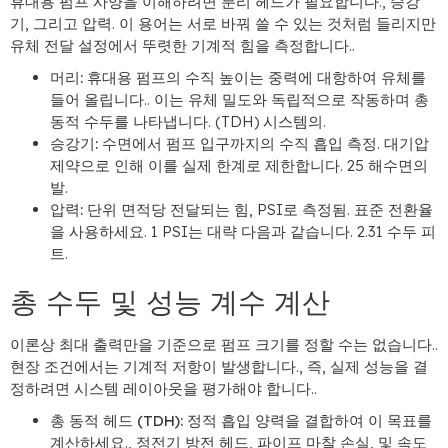
휴대용 펌프 사양을 이해하려면 분리 헤드가 필요합니다., 승강
기, 그리고 압력. 이 용어는 서로 바꿔 쓸 수 있는 것처럼 들리지만
유체 전달 설정에서 뚜렷한 기계적 힘을 측정합니다..
머리:
휴대용 펌프의 수직 높이는 중력에 대항하여 유체를
들어 올립니다.. 이는 유체 밀도와 독립적으로 작동하며 총
동적 수두를 나타냅니다. (TDH) 시스템의.
승강기:
수면에서 펌프 입구까지의 수직 흡입 측정. 대기압
제약으로 인해 이를 실제 한계로 제한합니다. 25 해수면의
발.
압력:
단위 면적당 전달되는 힘, PSI로 측정됨. 표준 전환율
을 사용하세요. 1 PSI는 대략 다음과 같습니다. 2.31 수두 피
트.
총 수두 및 성능 계수 계산
이론상 최대 출력만을 기준으로 펌프 크기를 정할 수는 없습니다..
현장 조건에서는 기계적 저항이 발생합니다., 즉, 실제 성능을 결
정하려면 시스템 레이아웃을 평가해야 합니다..
총 동적 헤드 (TDH):
정적 흡입 양력을 결합하여 이 목표를
계산하세요., 정전기 방전 헤드, 파이프 마찰 손실, 및 속도