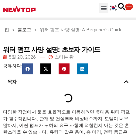
기계
부분품 & 부속품
솔루션
유통 허브
왜 뉴탑인가?
회사
지원하다
집
>
블로그
>
워터 펌프 사양 설명:
A Beginner's Guide
워터 펌프 사양 설명: 초보자 가이드
5월 20, 2026
스티븐 황
공유하다:
목차
다양한 작업에서 물을 효율적으로 이동하려면 휴대용 워터 펌프
가 필수적입니다., 관개 및 건설부터 비상배수까지. 모델이 너무
많아서, 어떤 펌프가 귀하의 요구 사항에 적합한지 아는 것은 혼
란스러울 수 있습니다.. 유량과 같은 용어, 총 머리, 전력 등급은