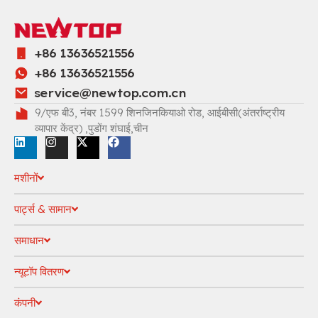
+86 13636521556
+86 13636521556
service@newtop.com.cn
9/एफ बी3, नंबर 1599 शिनजिनकियाओ रोड, आईबीसी(अंतर्राष्ट्रीय
व्यापार केंद्र) ,पुडोंग शंघाई,चीन
मशीनों
पार्ट्स & सामान
समाधान
न्यूटॉप वितरण
कंपनी