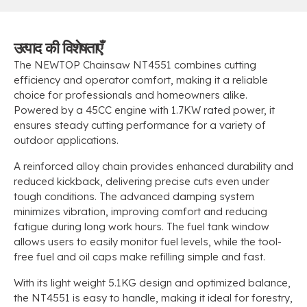
उत्पाद की विशेषताएँ
The NEWTOP Chainsaw NT4551 combines cutting
efficiency and operator comfort
,
making it a reliable
choice for professionals and homeowners alike
.
Powered by a 45CC engine with 1.7KW rated power
,
it
ensures steady cutting performance for a variety of
outdoor applications
.
A reinforced alloy chain provides enhanced durability and
reduced kickback
,
delivering precise cuts even under
tough conditions
.
The advanced damping system
minimizes vibration
,
improving comfort and reducing
fatigue during long work hours
.
The fuel tank window
allows users to easily monitor fuel levels
,
while the tool-
free fuel and oil caps make refilling simple and fast
.
With its light weight 5.1KG design and optimized balance
,
the NT4551 is easy to handle
,
making it ideal for forestry
,