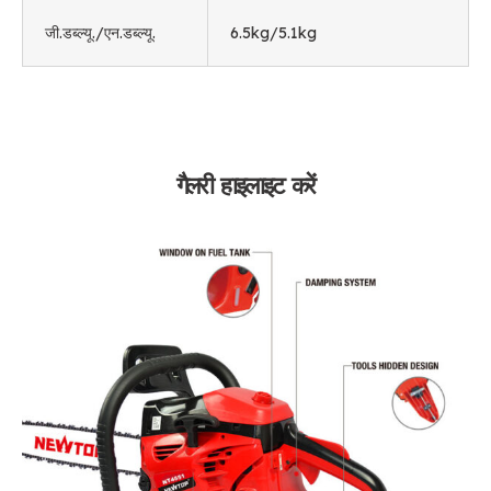
जी.डब्ल्यू./एन.डब्ल्यू.
6.5
kg/5.1kg
गैलरी हाइलाइट करें