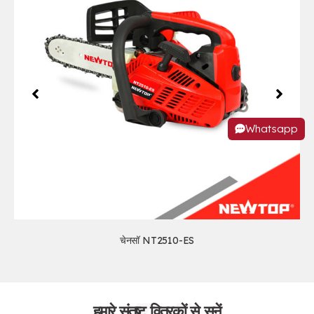
Whatsapp
चेनसॉ NT2510-ES
हमारे संतुष्ट वितरकों से सुनें