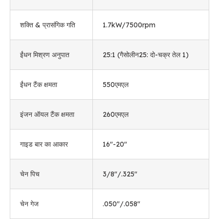
शक्ति & प्रासंगिक गति
1.7
kW/7500rpm
ईंधन मिश्रण अनुपात
25:1 (गैसोलीन25: दो-चक्र तेल 1)
ईंधन टैंक क्षमता
550एमएल
इंजन ऑयल टैंक क्षमता
260एमएल
गाइड बार का आकार
16
"-20
"
चेन पिच
3/8
"/.325
"
चेन गेज
.050
"/.058
"