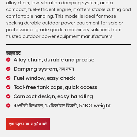
alloy chain
,
low-vibration damping system
,
and a
compact
,
fuel-efficient engine
,
it offers stable cutting and
comfortable handling
.
This model is ideal for those
seeking durable outdoor power equipment for sale or
professional-grade garden machinery solutions from
trusted outdoor power equipment manufacturers
.
हाइलाइट
Alloy chain
,
durable and precise
Damping system
, कम कंपन
Fuel window
,
easy check
Tool-free tank caps
,
quick access
Compact design
,
easy handling
45सीसी विस्थापन, 1.7किलोवाट बिजली, 5.1
KG weight
एक उद्धरण का अनुरोध करें