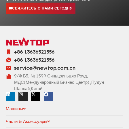
СВЯЖИТЕСЬ С НАМИ СЕГОДНЯ
+86 13636521556
+86 13636521556
service@newtop.com.cn
9/Ф Б3, № 1599 Синьцзиньцяо Роуд,
МДС(Международный Бизнес Центр) ,Пудун
Шанхай,Китай
Машины
Части & Аксессуары