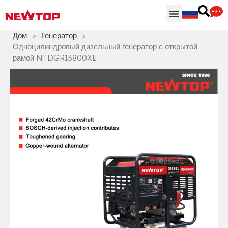
Части & Аксессуары
Распределительный центр
Дом
>
Генератор
>
Одноцилиндровый дизельный генератор с открытой
рамой NTDGR13800XE