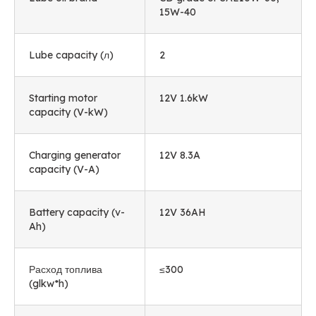
15
W-40
Lube capacity
(л)
2
Starting motor
12
V 1.6kW
capacity
(
V-kW
)
Charging generator
12
V 8.3A
capacity
(
V-A
)
Battery capacity
(
v-
12
V 36AH
Ah
)
Расход топлива
≤300
(
glkw*h
)