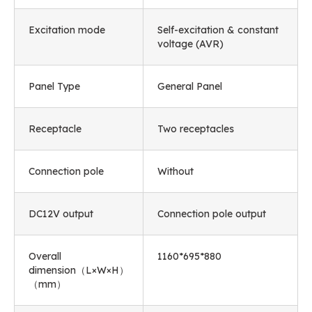
Excitation mode
Self-excitation
&
constant
voltage
(
AVR
)
Panel Type
General Panel
Receptacle
Two receptacles
Connection pole
Without
DC12V output
Connection pole output
Overall
1160*695*880
dimension（L×W×H）
（mm）