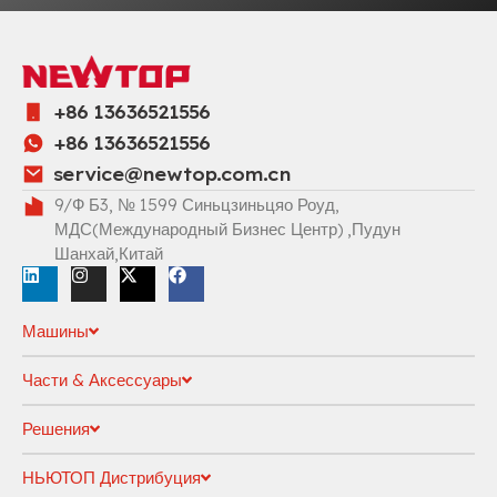
+86 13636521556
+86 13636521556
service@newtop.com.cn
9/Ф Б3, № 1599 Синьцзиньцяо Роуд,
МДС(Международный Бизнес Центр) ,Пудун
Шанхай,Китай
Машины
Части & Аксессуары
Решения
НЬЮТОП Дистрибуция