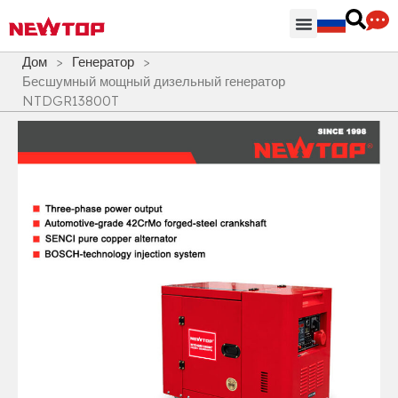
Части & Аксессуары
Распределительный центр
Дом
>
Генератор
>
Бесшумный мощный дизельный генератор
NTDGR13800T