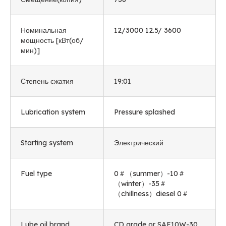
Номинальная
12/3000 12.5/ 3600
мощность [кВт(об/
мин)]
Степень сжатия
19:01
Lubrication system
Pressure splashed
Starting system
Электрический
Fuel type
0
＃（summer）-10＃
（winter）-35＃
（chillness）diesel 0＃
Lube oil brand
CD grade or SAE10W-30
,