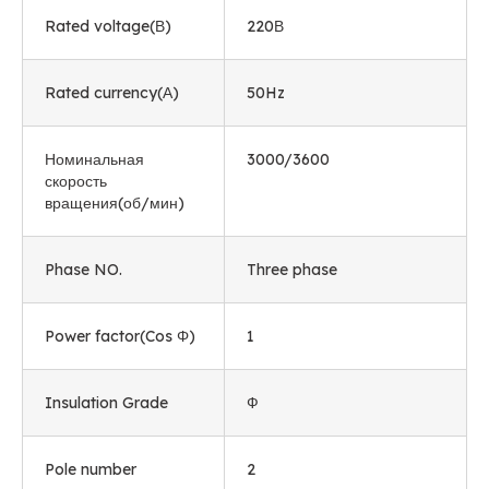
Rated voltage
(В)
220В
Rated currency
(А)
50
Hz
Номинальная
3000/3600
скорость
вращения(об/мин)
Phase NO
.
Three phase
Power factor
(
Cos Φ
)
1
Insulation Grade
Ф
Pole number
2