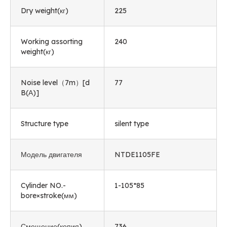
Dry weight
(кг)
225
Working assorting
240
weight
(кг)
Noise level（7m）
[
d
77
B
(А)]
Structure type
silent type
Модель двигателя
NTDE1105FE
Cylinder NO.-
1-105*85
bore×stroke
(мм)
Смещение(копия)
736