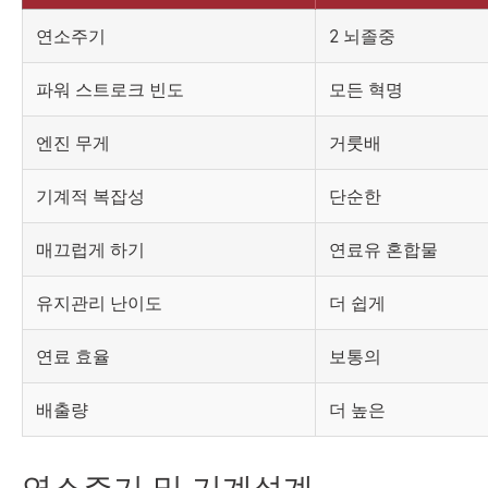
연소주기
2 뇌졸중
파워 스트로크 빈도
모든 혁명
엔진 무게
거룻배
기계적 복잡성
단순한
매끄럽게 하기
연료유 혼합물
유지관리 난이도
더 쉽게
연료 효율
보통의
배출량
더 높은
연소주기 및 기계설계