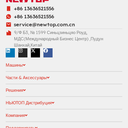
+86 13636521556
+86 13636521556
service@newtop.com.cn
9/Ф Б3, № 1599 Синьцзиньцяо Роуд,
МДС(Международный Бизнес Центр) ,Пудун
Шанхай,Китай
Машины
Части & Аксессуары
Решения
НЬЮТОП Дистрибуция
Компания
Поддерживать