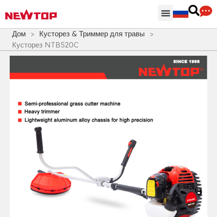
Части & Аксессуары
Распределительный центр
Дом
>
Кусторез & Триммер для травы
>
Кусторез NTB520C