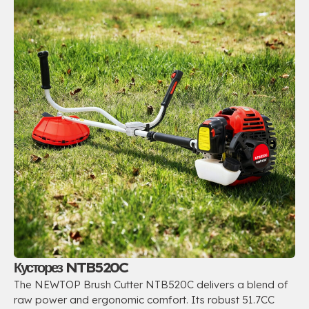
Кусторез NTB520C
The NEWTOP Brush Cutter NTB520C delivers a blend of
raw power and ergonomic comfort
.
Its robust 51.7CC