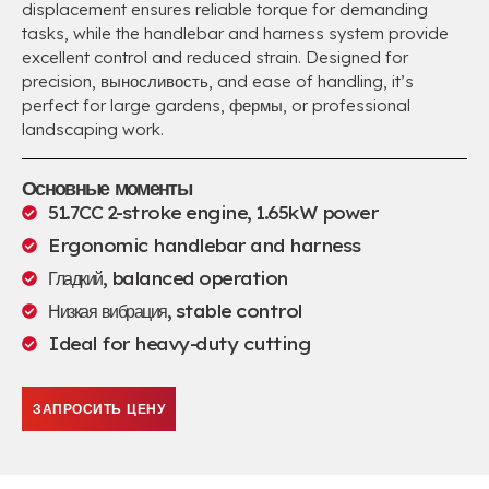
displacement ensures reliable torque for demanding
tasks
,
while the handlebar and harness system provide
excellent control and reduced strain
.
Designed for
precision
, выносливость,
and ease of handling
,
it’s
perfect for large gardens
, фермы,
or professional
landscaping work
.
Основные моменты
51.7
CC 2-stroke engine
, 1.65
kW power
Ergonomic handlebar and harness
Гладкий,
balanced operation
Низкая вибрация,
stable control
Ideal for heavy-duty cutting
ЗАПРОСИТЬ ЦЕНУ