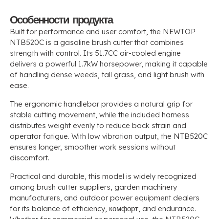
Особенности продукта
Built for performance and user comfort
,
the NEWTOP
NTB520C is a gasoline brush cutter that combines
strength with control
.
Its 51.7CC air-cooled engine
delivers a powerful 1.7kW horsepower
,
making it capable
of handling dense weeds
,
tall grass
,
and light brush with
ease
.
The ergonomic handlebar provides a natural grip for
stable cutting movement
,
while the included harness
distributes weight evenly to reduce back strain and
operator fatigue
.
With low vibration output
,
the NTB520C
ensures longer
,
smoother work sessions without
discomfort
.
Practical and durable
,
this model is widely recognized
among brush cutter suppliers
,
garden machinery
manufacturers
,
and outdoor power equipment dealers
for its balance of efficiency
, комфорт,
and endurance
.