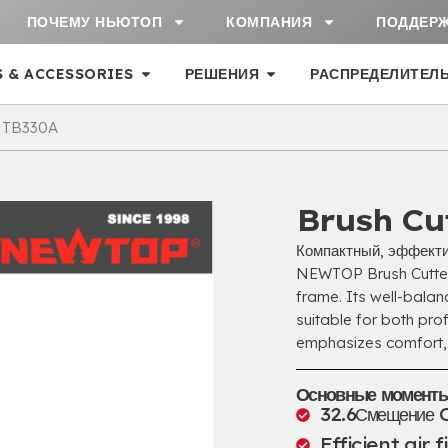
ПОЧЕМУ НЬЮТОП
КОМПАНИЯ
ПОДДЕР
S & ACCESSORIES
РЕШЕНИЯ
РАСПРЕДЕЛИТЕЛ
 NTB330A
Brush Cu
Компактный, эффект
NEWTOP Brush Cutter
frame
.
Its well-bala
suitable for both pro
emphasizes comfort
Основные момент
32.6Смещение 
Efficient air f