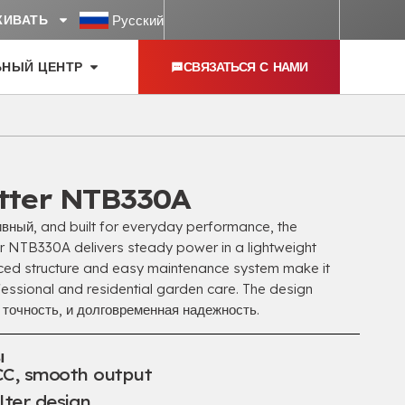
Русский
ЖИВАТЬ
ЬНЫЙ ЦЕНТР
СВЯЗАТЬСЯ С НАМИ
tter NTB330A
ивный,
and built for everyday performance
,
the
 NTB330A delivers steady power in a lightweight
nced structure and easy maintenance system make it
fessional and residential garden care
.
The design
, точность, и долговременная надежность.
ы
CC,
smooth output
ilter design