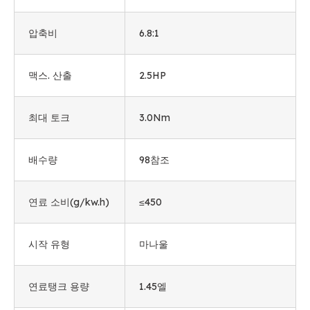
압축비
6.8:1
맥스. 산출
2.5HP
최대 토크
3.0Nm
배수량
98참조
연료 소비(g/kw.h)
≤450
시작 유형
마나울
연료탱크 용량
1.45엘