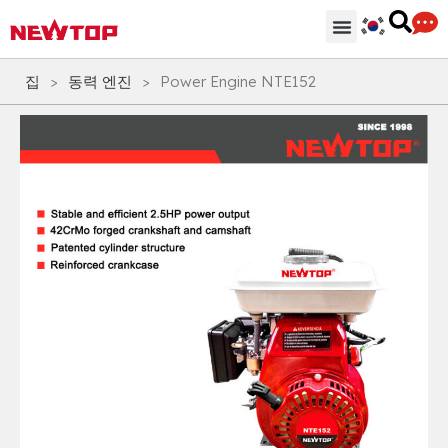
기계
부분품 & 부속품
솔루션
유통 허브
왜 뉴탑인가?
회사
지원하다
집
>
동력 엔진
>
Power Engine NTE152