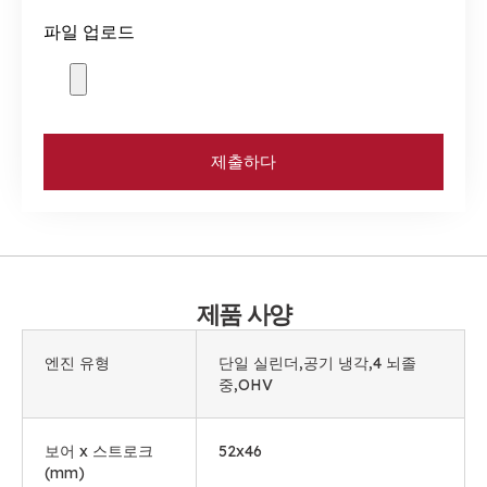
파일 업로드
제출하다
제품 사양
엔진 유형
단일 실린더,공기 냉각,4 뇌졸
중,OHV
보어 x 스트로크
52
x46
(mm)