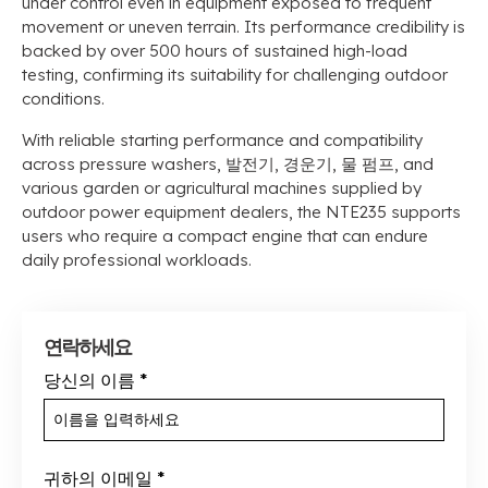
under control even in equipment exposed to frequent
movement or uneven terrain
.
Its performance credibility is
backed by over
500
hours of sustained high-load
testing
,
confirming its suitability for challenging outdoor
conditions
.
With reliable starting performance and compatibility
across pressure washers
, 발전기, 경운기, 물 펌프,
and
various garden or agricultural machines supplied by
outdoor power equipment dealers
,
the NTE235 supports
users who require a compact engine that can endure
daily professional workloads
.
연락하세요
당신의 이름
*
귀하의 이메일
*