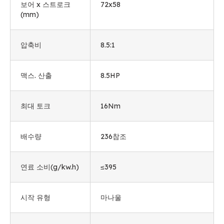
보어 x 스트로크
72
x58
(mm)
압축비
8.5:1
맥스. 산출
8.5HP
최대 토크
16Nm
배수량
236참조
연료 소비(g/kw.h)
≤395
시작 유형
마나울