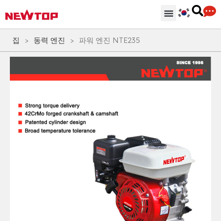
기계
부분품 & 부속품
솔루션
유통 허브
왜 뉴탑인가?
회사
지원하다
집
>
동력 엔진
>
파워 엔진 NTE235