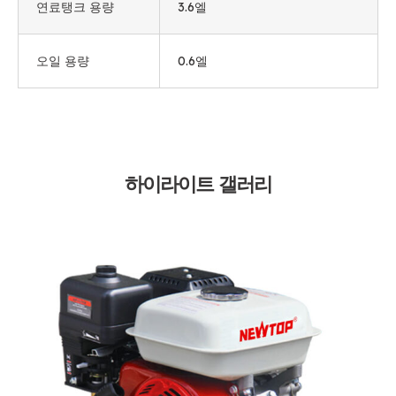
연료탱크 용량
3.6엘
오일 용량
0.6엘
하이라이트 갤러리