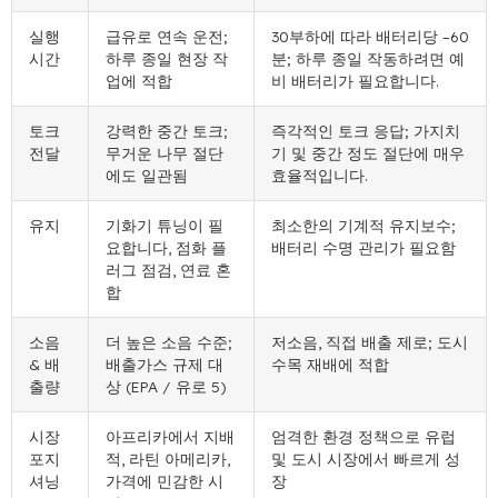
실행
급유로 연속 운전;
30부하에 따라 배터리당 –60
시간
하루 종일 현장 작
분; 하루 종일 작동하려면 예
업에 적합
비 배터리가 필요합니다.
토크
강력한 중간 토크;
즉각적인 토크 응답; 가지치
전달
무거운 나무 절단
기 및 중간 정도 절단에 매우
에도 일관됨
효율적입니다.
유지
기화기 튜닝이 필
최소한의 기계적 유지보수;
요합니다, 점화 플
배터리 수명 관리가 필요함
러그 점검, 연료 혼
합
소음
더 높은 소음 수준;
저소음, 직접 배출 제로; 도시
& 배
배출가스 규제 대
수목 재배에 적합
출량
상 (EPA / 유로 5)
시장
아프리카에서 지배
엄격한 환경 정책으로 유럽
포지
적, 라틴 아메리카,
및 도시 시장에서 빠르게 성
셔닝
가격에 민감한 시
장