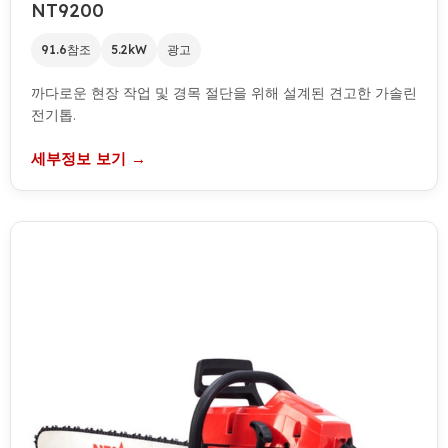
NT9200
91.6참조
5.2kW
광고
까다로운 현장 작업 및 경목 절단을 위해 설계된 견고한 가솔린
전기톱.
세부정보 보기 →