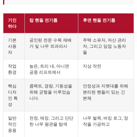
기인
탑 핸들 전기톱
후면 핸들 전기톱
하다
기본
공인된 전문 수목 재배
주택 소유자, 자산 관리
사용
가 및 나무 외과의사
자, 그리고 임업 노동자
자
들
작업
높은, 트리 내, 아니면
지상 작전
환경
공중 리프트에서
핵심
콤팩트, 경량, 기동성을
안정성과 지렛대를 위해
디자
위해 균형을 이루었습
분리된 핸들이 있는 긴
인 특
니다.
본체
성
일반
전정, 매장, 그리고 단단
나무 벌목, 버킹 로그, 장
적인
한 나무 왕관을 탐색
작을 가공하고
응용