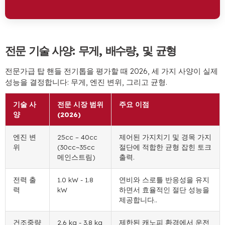
전문 기술 사양: 무게, 배수량, 및 균형
전문가급 탑 핸들 전기톱을 평가할 때 2026, 세 가지 사양이 실제
성능을 결정합니다: 무게, 엔진 변위, 그리고 균형.
기술 사
전문 시장 범위
주요 이점
양
(2026)
엔진 변
25cc – 40cc
제어된 가지치기 및 경목 가지
위
(30cc~35cc
절단에 적합한 균형 잡힌 토크
메인스트림)
출력.
전력 출
1.0 kW - 1.8
연비와 스로틀 반응성을 유지
력
kW
하면서 효율적인 절단 성능을
제공합니다..
건조중량
2.6 kg - 3.8 kg
제한된 캐노피 환경에서 운전