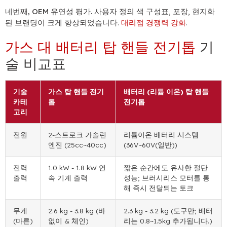
네번째, OEM 유연성 평가.
사용자 정의 색 구성표, 포장, 현지화
된 브랜딩이 크게 향상되었습니다.
대리점 경쟁력 강화
.
가스 대 배터리 탑 핸들 전기톱
기
술 비교표
기술
가스 탑 핸들 전기
배터리 (리튬 이온) 탑 핸들
카테
톱
전기톱
고리
전원
2-스트로크 가솔린
리튬이온 배터리 시스템
엔진 (25cc~40cc)
(36V~60V(일반))
전력
1.0 kW - 1.8 kW 연
짧은 순간에도 유사한 절단
출력
속 기계 출력
성능; 브러시리스 모터를 통
해 즉시 전달되는 토크
무게
2.6 kg - 3.8 kg (바
2.3 kg - 3.2 kg (도구만; 배터
(마른)
없이 & 체인)
리는 0.8~1.5kg 추가됩니다.)