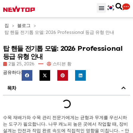
기계
부분품 & 부속품
솔루션
유통 허브
왜 뉴탑인가?
회사
지원하다
집
>
블로그
>
탑 핸들 전기톱 모델: 2026 Professional 등급 유형 안내
탑 핸들 전기톱 모델: 2026 Professional
등급 유형 안내
2월 25, 2026
스티븐 황
공유하다:
목차
수목 재배가와 수목 관리 전문가에게는 균형과 무게를 우선시하
는 도구가 필요합니다.. 나무 캐노피 높은 곳에서 작업할 때, 장비
설계는 안전과 작업 완료 속도에 직접적인 영향을 미칩니다.. ~ 안