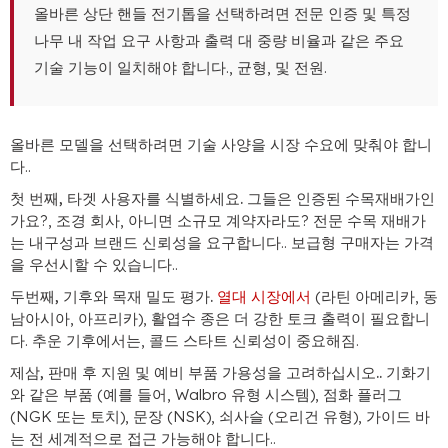
올바른 상단 핸들 전기톱을 선택하려면 전문 인증 및 특정
나무 내 작업 요구 사항과 출력 대 중량 비율과 같은 주요
기술 기능이 일치해야 합니다., 균형, 및 전원.
올바른 모델을 선택하려면 기술 사양을 시장 수요에 맞춰야 합니
다..
첫 번째, 타겟 사용자를 식별하세요.
그들은 인증된 수목재배가인
가요?, 조경 회사, 아니면 소규모 계약자라도? 전문 수목 재배가
는 내구성과 브랜드 신뢰성을 요구합니다.. 보급형 구매자는 가격
을 우선시할 수 있습니다..
두번째, 기후와 목재 밀도 평가.
열대 시장에서
(라틴 아메리카, 동
남아시아, 아프리카), 활엽수 종은 더 강한 토크 출력이 필요합니
다. 추운 기후에서는, 콜드 스타트 ​​신뢰성이 중요해짐.
제삼, 판매 후 지원 및 예비 부품 가용성을 고려하십시오..
기화기
와 같은 부품 (예를 들어, Walbro 유형 시스템), 점화 플러그
(NGK 또는 토치), 문장 (NSK), 쇠사슬 (오리건 유형), 가이드 바
는 전 세계적으로 접근 가능해야 합니다..