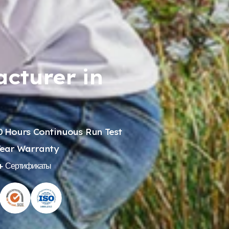
cturer in
0
Hours Continuous Run Test
ear Warranty
+ Сертификаты