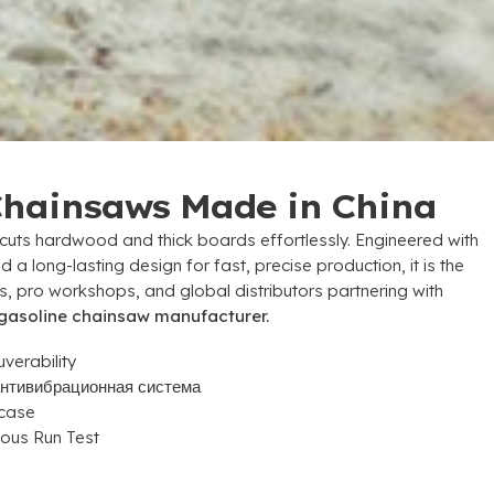
Chainsaws Made in China
uts hardwood and thick boards effortlessly
.
Engineered with
 a long-lasting design for fast
,
precise production
,
it is the
s
,
pro workshops
,
and global distributors partnering with
gasoline chainsaw manufacturer
.
verability
антивибрационная система
case
ous Run Test