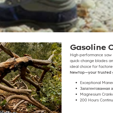
Gasoline 
High-performance saw c
quick-change blades and
ideal choice for factorie
Newtop—your trusted 
Exceptional Maneu
Запатентованная 
Magnesium Crank
200
Hours Continu