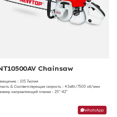
NT10500AV Chainsaw
мещение：105.7копия
ласть & Соответствующая скорость：4.5кВт/7500 об/мин
азмер направляющей планки：25"-42"
WhatsApp