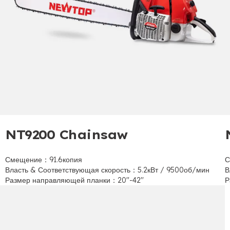
NT9200 Chainsaw
Смещение：91.6копия
С
Власть & Соответствующая скорость：5.2кВт / 9500об/мин
В
Размер направляющей планки：20
''-42''
Р