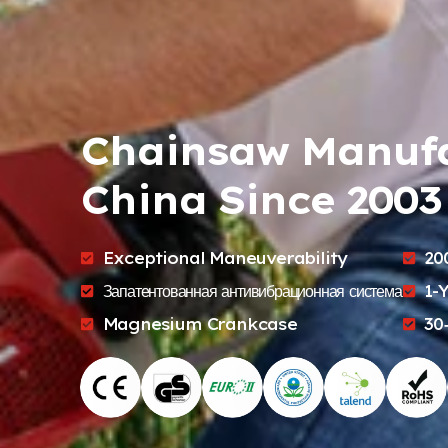
Chainsaw Manufa
China Since
2003
Exceptional Maneuverability
20
Запатентованная антивибрационная система
1-
Y
Magnesium Crankcase
30